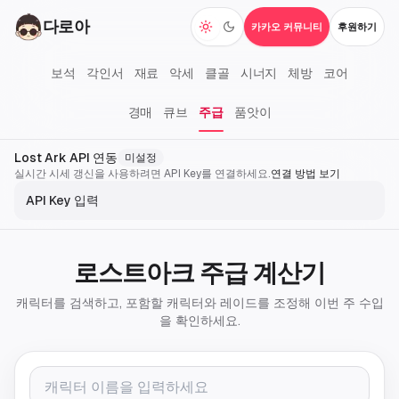
다로아
카카오 커뮤니티
후원하기
다크 모드 전환
보석
각인서
재료
악세
클골
시너지
체방
코어
경매
큐브
주급
품앗이
Lost Ark API 연동
미설정
실시간 시세 갱신을 사용하려면 API Key를 연결하세요.
연결 방법 보기
API Key 입력
로스트아크 주급 계산기
캐릭터를 검색하고, 포함할 캐릭터와 레이드를 조정해 이번 주 수입
을 확인하세요.
캐릭터 이름