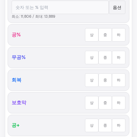
옵션
최소:
11,806
/ 최대:
13,889
공%
상
중
하
무공%
상
중
하
회복
상
중
하
보호막
상
중
하
공+
상
중
하