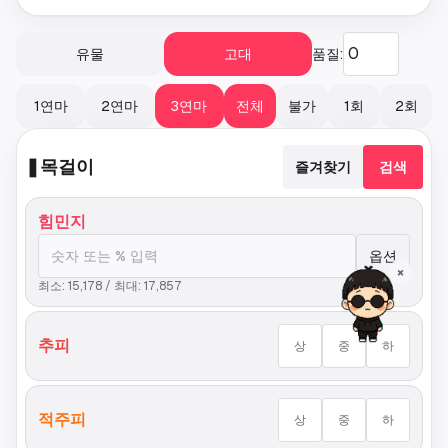
유물
고대
품질:
1연마
2연마
3연마
전체
불가
1회
2회
❚
목걸이
즐겨찾기
검색
힘민지
옵션
×
최소:
15,178
/ 최대:
17,857
추피
상
중
하
적주피
상
중
하