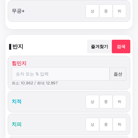
무공+
상
중
하
❚
반지
즐겨찾기
검색
힘민지
옵션
최소:
10,962
/ 최대:
12,897
치적
상
중
하
치피
상
중
하