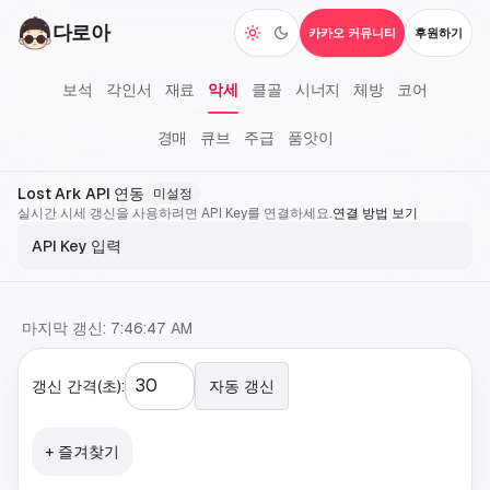
다로아
카카오 커뮤니티
후원하기
다크 모드 전환
보석
각인서
재료
악세
클골
시너지
체방
코어
경매
큐브
주급
품앗이
Lost Ark API 연동
미설정
실시간 시세 갱신을 사용하려면 API Key를 연결하세요.
연결 방법 보기
API Key 입력
마지막 갱신:
7:46:47 AM
갱신 간격(초):
자동 갱신
+ 즐겨찾기