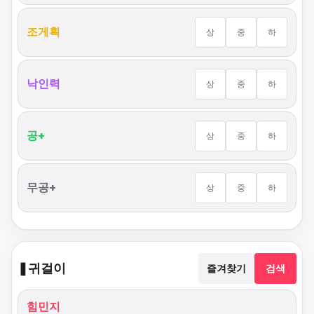
조게획
상
중
하
낙인력
상
중
하
공+
상
중
하
무공+
상
중
하
❚
귀걸이
즐겨찾기
검색
힘민지