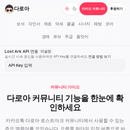
다로아
카카오 커뮤니티
후원하기
다크 모드 전환
보석
각인서
재료
악세
클골
시너지
체방
코어
경매
큐브
주급
품앗이
Lost Ark API 연동
미설정
실시간 시세 갱신을 사용하려면 API Key를 연결하세요.
연결 방법 보기
API Key 입력
커뮤니티 가이드
다로아 커뮤니티 기능을 한눈에 확
인하세요
카카오톡 다로아 로스트아크 커뮤니티에서 사용할 수 있는
주요 명령어를 모았습니다. 오른쪽 하단의 입장 버튼으로 바